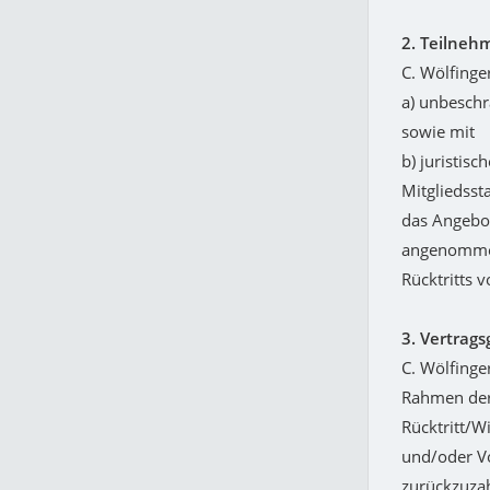
2. Teilneh
C. Wölfinge
a) unbeschr
sowie mit
b) juristis
Mitgliedsst
das Angebot
angenommen 
Rücktritts 
3. Vertrag
C. Wölfinge
Rahmen der
Rücktritt/W
und/oder V
zurückzuzahl