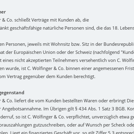
mer
r & Co. schließt Verträge mit Kunden ab, die
änkt geschäftsfähige natürliche Personen sind, die das 18. Leben
chen Personen, jeweils mit Wohnsitz bzw. Sitz in der Bundesrepub
aat der Europäischen Union oder der Schweiz (nachfolgend "Kund
 eines nicht akzeptierten Teilnehmers versehentlich von C. Wölfi
wurde, ist C. Wölfinger & Co. binnen einer angemessenen Frist
vom Vertrag gegenüber dem Kunden berechtigt.
sgegenstand
r & Co. liefert die vom Kunden bestellten Waren oder erbringt Di
 Angebotsannahme. Im Übrigen gilt § 434 Abs. 1 Satz 3 BGB. K
iderruf, so ist C. Wölfinger & Co. verpflichtet, unverzüglich etwa 
orauszahlungen gutzuschreiben, oder auf Wunsch per Scheck od
en. Liegt ein finanziertes Geschäft vor, so gilt Ziffer 5.3 entspre