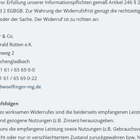
vor Erfüllung unserer Informationspflichten gemäß Artikel 246 § 
d 2 EGBGB. Zur Wahrung der Widerrufsfrist genügt die rechtzeit
oder der Sache. Der Widerruf ist zu richten an:
r & Co.
rald Rütten e.K.
nweg 2
chengladbach
21 61 / 65 69 0-0
21 61 / 65 69 0-22
@woelfinger-mg.de
ufsfolgen
nes wirksamen Widerrufes sind die beiderseits empfangenen Leis
nd gezogene Nutzungen (z.B. Zinsen) herauszugeben.
uns die empfangene Leistung sowie Nutzungen (z.B. Gebrauchsvor
icht oder nur in verschlechtertem Zustand zurückgewähren bzw.