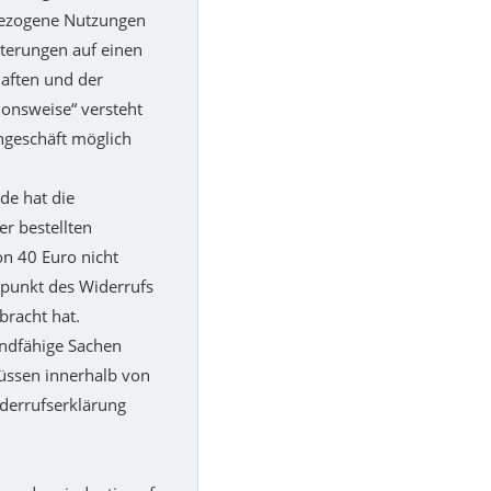
 gezogene Nutzungen
hterungen auf einen
haften und der
ionsweise“ versteht
ngeschäft möglich
de hat die
r bestellten
n 40 Euro nicht
tpunkt des Widerrufs
bracht hat.
andfähige Sachen
üssen innerhalb von
iderrufserklärung