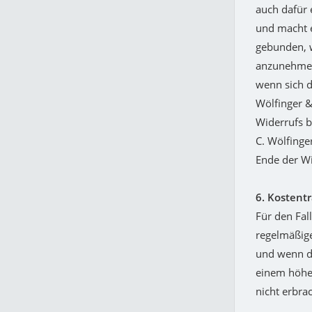
auch dafür 
und macht e
gebunden, w
anzunehmen,
wenn sich d
Wölfinger &
Widerrufs b
C. Wölfinge
Ende der W
6. Kostent
Für den Fal
regelmäßige
und wenn de
einem höher
nicht erbra