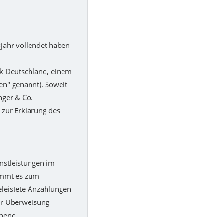
sjahr vollendet haben
lik Deutschland, einem
en" genannt). Soweit
nger & Co.
 zur Erklärung des
enstleistungen im
ommt es zum
geleistete Anzahlungen
er Überweisung
chend.