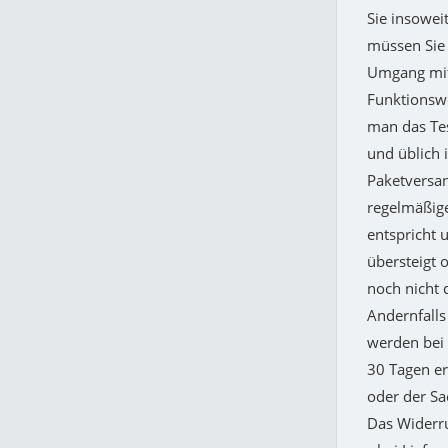
Sie insowei
müssen Sie 
Umgang mit 
Funktionswe
man das Tes
und üblich i
Paketversan
regelmäßige
entspricht 
übersteigt 
noch nicht 
Andernfalls
werden bei 
30 Tagen er
oder der Sa
Das Widerru