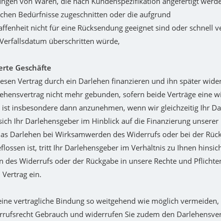
rungen von Waren, die nach Kundenspezifikation angefertigt werde
ichen Bedürfnisse zugeschnitten oder die aufgrund
affenheit nicht für eine Rücksendung geeignet sind oder schnell
Verfallsdatum überschritten würde,
ierte Geschäfte
esen Vertrag durch ein Darlehen finanzieren und ihn später wider
ehensvertrag nicht mehr gebunden, sofern beide Verträge eine wir
s ist insbesondere dann anzunehmen, wenn wir gleichzeitig Ihr D
ich Ihr Darlehensgeber im Hinblick auf die Finanzierung unserer
as Darlehen bei Wirksamwerden des Widerrufs oder bei der Rüc
flossen ist, tritt Ihr Darlehensgeber im Verhältnis zu Ihnen hinsich
n des Widerrufs oder der Rückgabe in unsere Rechte und Pflicht
 Vertrag ein.
eine vertragliche Bindung so weitgehend wie möglich vermeiden
rrufsrecht Gebrauch und widerrufen Sie zudem den Darlehensver