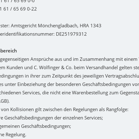
21 61 / 65 69 0-0
21 61 / 65 69 0-22
ister: Amtsgericht Mönchengladbach, HRA 1343
eridentifikationsnummer: DE251979312
sbereich
le gegenseitigen Ansprüche aus und im Zusammenhang mit einem 
m Kunden und C. Wölfinger & Co. beim Versandhandel gelten ste
dingungen in ihrer zum Zeitpunkt des jeweiligen Vertragsabschlu
es unter Einbeziehung der besonderen Geschäftsbedingungen von
schiedenen Services, die nicht eine Warenbestellung zum Gegenst
AGB).
e von Kollisionen gilt zwischen den Regelungen als Rangfolge:
e Geschäftsbedingungen der einzelnen Services;
llgemeinen Geschäftsbedingungen;
che Regelung.