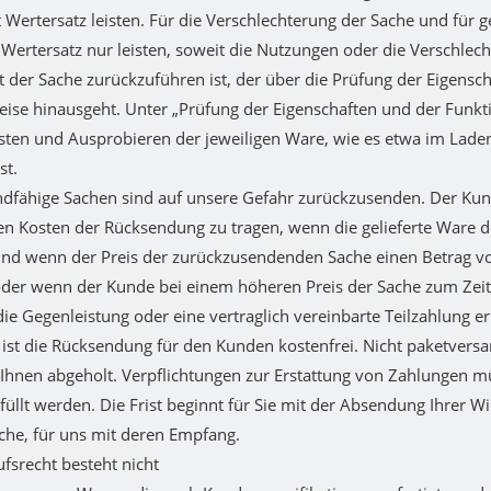
t Wertersatz leisten. Für die Verschlechterung der Sache und für
Wertersatz nur leisten, soweit die Nutzungen oder die Verschlec
der Sache zurückzuführen ist, der über die Prüfung der Eigensc
ise hinausgeht. Unter „Prüfung der Eigenschaften und der Funkt
ten und Ausprobieren der jeweiligen Ware, wie es etwa im Lade
st.
dfähige Sachen sind auf unsere Gefahr zurückzusenden. Der Kun
n Kosten der Rücksendung zu tragen, wenn die gelieferte Ware de
und wenn der Preis der zurückzusendenden Sache einen Betrag vo
oder wenn der Kunde bei einem höheren Preis der Sache zum Zei
die Gegenleistung oder eine vertraglich vereinbarte Teilzahlung er
 ist die Rücksendung für den Kunden kostenfrei. Nicht paketvers
Ihnen abgeholt. Verpflichtungen zur Erstattung von Zahlungen m
füllt werden. Die Frist beginnt für Sie mit der Absendung Ihrer W
che, für uns mit deren Empfang.
fsrecht besteht nicht