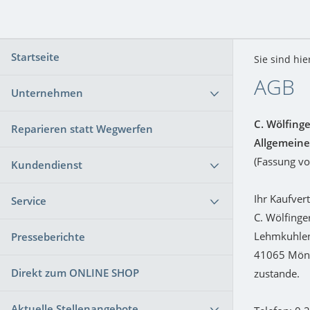
Startseite
Sie sind hie
AGB
Unternehmen
C. Wölfinge
Reparieren statt Wegwerfen
Allgemeine
(Fassung v
Kundendienst
Ihr Kaufver
Service
C. Wölfinge
Lehmkuhle
Presseberichte
41065 Mön
Direkt zum ONLINE SHOP
zustande.
Aktuelle Stellenangebote